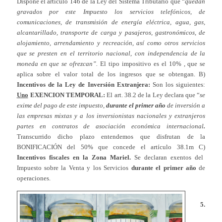
Dispone el artículo 146 de la Ley del Sistema Tributario que “
quedan
gravados por este Impuesto los servicios telefónicos, de
comunicaciones, de transmisión de energía eléctrica, agua, gas,
alcantarillado, transporte de carga y pasajeros, gastronómicos, de
alojamiento, arrendamiento y recreación, así como otros servicios
que se presten en el territorio nacional, con independencia de la
moneda en que se ofrezcan”.
El tipo impositivo es el 10% , que se
aplica sobre el valor total de los ingresos que se obtengan. B)
Incentivos de la Ley de Inversión Extranjera:
Son los siguientes:
Uno
EXENCION TEMPORAL:
El art. 38.2 de la Ley declara que “
se
exime del pago de este impuesto,
durante el primer año
de inversión a
las empresas mixtas y a los inversionistas nacionales y extranjeros
partes en contratos de asociación económica internacional
.
Transcurrido dicho plazo entendemos que disfrutan de la
BONIFICACIÓN del 50% que concede el artículo 38.1m C)
Incentivos fiscales en la Zona Mariel.
Se declaran exentos del
Impuesto sobre la Venta y los Servicios
durante el primer año
de
operaciones.
5.