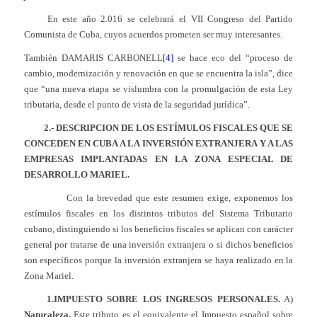
En este año 2.016 se celebrará el VII Congreso del Partido
Comunista de Cuba, cuyos acuerdos prometen ser muy interesantes.
También DAMARIS CARBONELL
[4]
se hace eco del “proceso de
cambio, modernización y renovación en que se encuentra la isla”, dice
que “una nueva etapa se vislumbra con la promulgación de esta Ley
tributaria, desde el punto de vista de la seguridad jurídica”.
2.- DESCRIPCION DE LOS
ESTÍMULOS FISCALES QUE SE
CONCEDEN EN CUBA A LA INVERSIÓN EXTRANJERA Y A LAS
EMPRESAS IMPLANTADAS EN LA ZONA ESPECIAL DE
DESARROLLO MARIEL.
Con la brevedad que este resumen exige, exponemos los
estímulos fiscales en los distintos tributos del Sistema Tributario
cubano, distinguiendo si los beneficios fiscales se aplican con carácter
general por tratarse de una inversión extranjera o si dichos beneficios
son específicos porque la inversión extranjera se haya realizado en la
Zona Mariel.
1.IMPUESTO SOBRE LOS INGRESOS PERSONALES.
A)
Naturaleza.
Este tributo es el equivalente el Impuesto español sobre