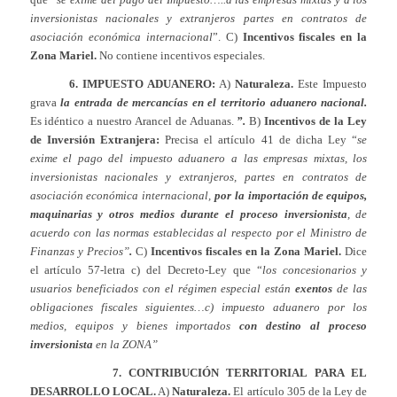
inversionistas nacionales y extranjeros
partes en contratos de
asociación económica internacional
”. C)
Incentivos fiscales en la
Zona Mariel.
No contiene incentivos especiales.
6. IMPUESTO ADUANERO:
A)
Naturaleza.
Este Impuesto
grava
la entrada de mercancías en el territorio aduanero nacional.
Es idéntico a nuestro Arancel de Aduanas.
”.
B)
Incentivos de la Ley
de Inversión Extranjera:
Precisa el artículo 41 de dicha Ley “
se
exime el pago del impuesto aduanero a las empresas mixtas, los
inversionistas nacionales y extranjeros, partes en contratos de
asociación económica internacional,
por la importación de equipos,
maquinarias y otros medios durante el proceso inversionista
, de
acuerdo con las normas establecidas al respecto por el Ministro de
Finanzas y Precios”
.
C)
Incentivos fiscales en la Zona Mariel.
Dice
el artículo 57-letra c) del Decreto-Ley que “
los concesionarios y
usuarios beneficiados con el régimen especial están
exentos
de las
obligaciones fiscales siguientes…c) impuesto aduanero por los
medios, equipos y bienes importados
con destino al proceso
inversionista
en la ZONA”
7. CONTRIBUCIÓN TERRITORIAL PARA EL
DESARROLLO LOCAL.
A)
Naturaleza.
El artículo 305 de la Ley de