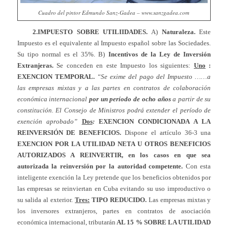
Cuadro del pintor Edmundo Sanz-Gadea – www.sanzgadea.com
2.IMPUESTO SOBRE UTILIIDADES.
A)
Naturaleza.
Este
Impuesto es el equivalente al Impuesto español sobre las Sociedades.
Su tipo normal es el 35%. B)
Incentivos de la Ley de Inversión
Extranjeras.
Se conceden en este Impuesto los siguientes:
Uno
:
EXENCION TEMPORAL.
“Se exime del pago del Impuesto ……a
las empresas mixtas y a las partes en contratos de colaboración
económica internacional
por un período de ocho años
a partir de su
constitución. El Consejo de Ministros podrá extender el período de
exención aprobado”
Dos
:
EXENCION CONDICIONADA A LA
REINVERSIÓN DE BENEFICIOS.
Dispone el artículo 36-3 una
EXENCION POR LA UTILIDAD NETA U OTROS BENEFICIOS
AUTORIZADOS A REINVERTIR, en los casos en que sea
autorizada la reinversión por la autoridad competente.
Con esta
inteligente exención la Ley pretende que los beneficios obtenidos por
las empresas se reinviertan en Cuba evitando su uso improductivo o
su salida al exterior.
Tres:
TIPO REDUCIDO.
Las empresas mixtas y
los inversores extranjeros, partes en contratos de asociación
económica internacional, tributarán
AL 15 % SOBRE LA UTILIDAD