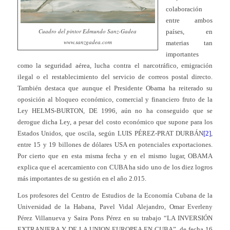
colaboración
entre ambos
Cuadro del pintor Edmundo Sanz-Gadea
países, en
www.sanzgadea.com
materias tan
importantes
como la seguridad aérea, lucha contra el narcotráfico, emigración
ilegal o el restablecimiento del servicio de correos postal directo.
También destaca que aunque el Presidente Obama ha reiterado su
oposición al bloqueo económico, comercial y financiero fruto de la
Ley HELMS-BURTON, DE 1996, aún no ha conseguido que se
derogue dicha Ley, a pesar del costo económico que supone para los
Estados Unidos, que oscila, según LUIS PÉREZ-PRAT DURBÁN
[2]
,
entre 15 y 19 billones de dólares USA en potenciales exportaciones.
Por cierto que en esta misma fecha y en el mismo lugar, OBAMA
explica que el acercamiento con CUBA ha sido uno de los diez logros
más importantes de su gestión en el año 2.015.
Los profesores del Centro de Estudios de la Economía Cubana de la
Universidad de la Habana, Pavel Vidal Alejandro, Omar Everleny
Pérez Villanueva y Saira Pons Pérez en su trabajo “LA INVERSIÓN
EXTRANJERA Y DE LA UNION EUROPEA EN CUBA”, de fecha 16