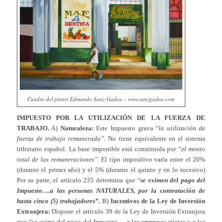
Cuadro del pintor Edmundo Sanz-Gadea – www.sanzgadea.com
IMPUESTO POR LA UTILIZACIÓN DE LA FUERZA
DE
TRABAJO.
A)
Naturaleza:
Este Impuesto grava “
la utilización de
fuerza de trabajo remunerada”.
No tiene equivalente en el sistema
tributario español. La base imponible está constituida por “
el monto
total de las remuneraciones”.
El tipo impositivo varía entre el 20%
(durante el primer año) y el 5% (durante el quinto y en lo sucesivo)
Por su parte, el artículo 235 determina que “
se eximen del pago del
Impuesto….a las personas NATURALES, por la contratación de
hasta cinco (5) trabajadores”.
B)
Incentivos de la Ley de Inversión
Extranjera:
Dispone el artículo 39 de la Ley de Inversión Extranjera
que
“se exime del pago del Impuesto…..a las empresas mixtas y a los