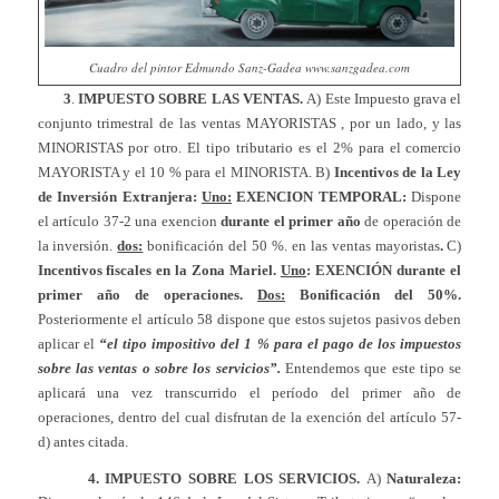
Cuadro del pintor Edmundo Sanz-Gadea www.sanzgadea.com
3
.
IMPUESTO SOBRE LAS VENTAS
.
A) Este Impuesto grava el
conjunto trimestral de las ventas MAYORISTAS , por un lado, y las
MINORISTAS por otro. El tipo tributario es el 2% para el comercio
MAYORISTA y el 10 % para el MINORISTA. B)
Incentivos de la Ley
de Inversión Extranjera:
Uno:
EXENCION TEMPORAL:
Dispone
el artículo 37-2 una exencion
durante el primer año
de operación de
la inversión.
dos:
bonificación del 50 %. en las ventas mayoristas
.
C)
Incentivos fiscales en la Zona Mariel.
Uno
: EXENCIÓN durante el
primer año de operaciones.
Dos:
Bonificación del 50%.
Posteriormente el artículo 58 dispone que estos sujetos pasivos deben
aplicar el
“el tipo impositivo del 1 % para el pago de los impuestos
sobre las ventas o sobre los servicios”.
Entendemos que este tipo se
aplicará una vez transcurrido el período del primer año de
operaciones, dentro del cual disfrutan de la exención del artículo 57-
d) antes citada.
4. IMPUESTO SOBRE LOS SERVICIOS
.
A)
Naturaleza: